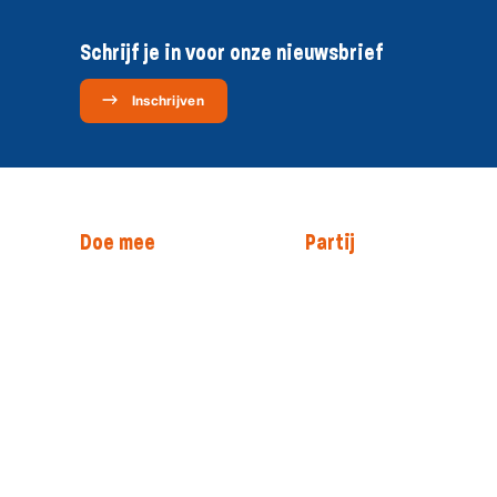
Schrijf je in voor onze nieuwsbrief
Inschrijven
Doe mee
Partij
Steun christelijke
Onze mensen
politiek
Onze historie
Abonnementen WI
Organisatie
Jongeren
Klik hier voor lokale
Ondernemers­platform
SGP
Doneer
Werken bij SGP
Bestuurdersvereniging