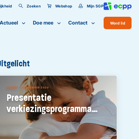
jkheid
Zoeken
Webshop
Mijn SGP
lijkheid
Actueel
Doe mee
Contact
Word lid
te
Uitgelicht
NIEUWS - 9 NOVEMBER 2020
Presentatie
verkiezingsprogramma
2021-2025