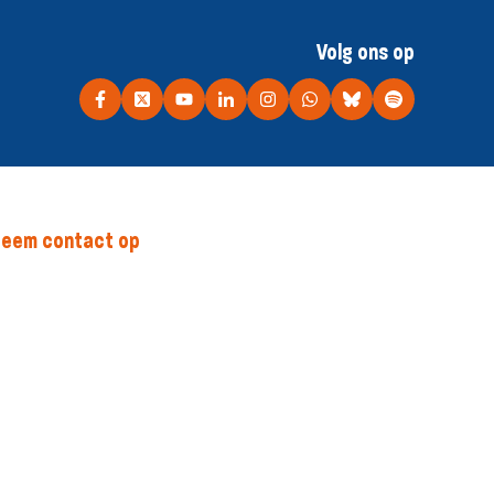
Volg ons op
eem contact op
inkel 7, 3068 HB Rotterdam
010 - 720 0770
info@sgp.nl