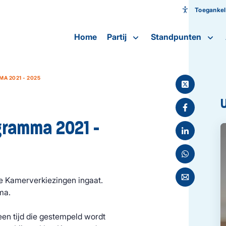
Toegankeli
Toeganke
Home
Partij
Standpunten
Lettergroot
MA 2021 - 2025
gram­ma 2021 -
de Kamerverkiezingen ingaat.
ma.
een tijd die gestempeld wordt