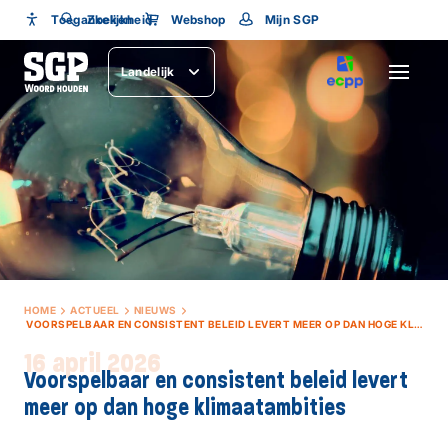
Toegankelijkheid
Toegankelijkheid
Zoeken
Webshop
Mijn SGP
Lettergrootte
Landelijk
SLUITEN
HOME
ACTUEEL
NIEUWS
VOORSPELBAAR EN CONSISTENT BELEID LEVERT MEER OP DAN HOGE KLIMAATAMBITIES
16 april 2026
Voorspelbaar en consistent beleid levert
meer op dan hoge klimaatambities