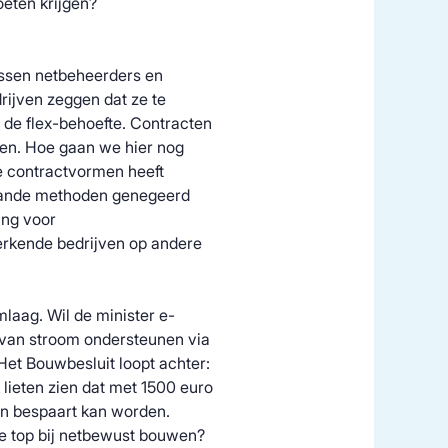
eten krijgen?
ussen netbeheerders en
ijven zeggen dat ze te
n de flex-behoefte. Contracten
ren. Hoe gaan we hier nog
e contractvormen heeft
taande methoden genegeerd
ing voor
erkende bedrijven op andere
aag. Wil de minister e-
 van stroom ondersteunen via
et Bouwbesluit loopt achter:
ieten zien dat met 1500 euro
en bespaart kan worden.
e top bij netbewust bouwen?