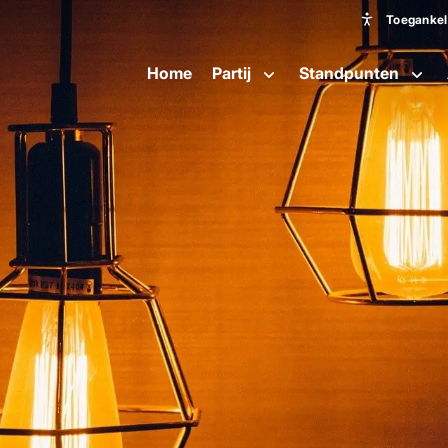
Toegankeli
Toeganke
Home
Partij
Standpunten
Lettergroot