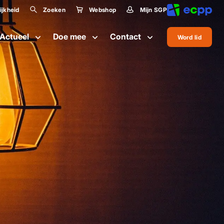
jkheid
Zoeken
Webshop
Mijn SGP
lijkheid
Actueel
Doe mee
Contact
Word lid
te