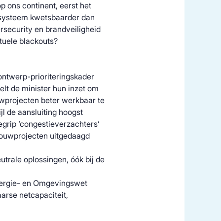
p ons continent, eerst het
esysteem kwetsbaarder dan
rsecurity en brandveiligheid
tuele blackouts?
ntwerp-prioriteringskader
elt de minister hun inzet om
uwprojecten beter werkbaar te
ijl de aansluiting hoogst
egrip ‘congestieverzachters’
bouwprojecten uitgedaagd
trale oplossingen, óók bij de
nergie- en Omgevingswet
arse netcapaciteit,