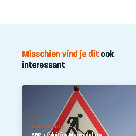
Misschien vind je dit
ook
interessant
NIEUWS - 23 JULI 2026
SGP: afsluiting Merwedebrug