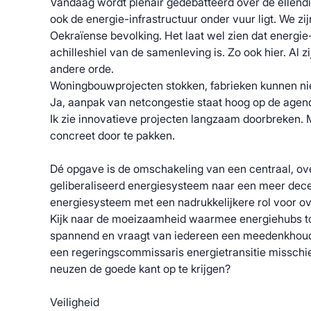
Vandaag wordt plenair gedebatteerd over de ellendi
ook de energie-infrastructuur onder vuur ligt. We zij
Oekraïense bevolking. Het laat wel zien dat energie
achilleshiel van de samenleving is. Zo ook hier. Al 
andere orde.
Woningbouwprojecten stokken, fabrieken kunnen niet
Ja, aanpak van netcongestie staat hoog op de agen
Ik zie innovatieve projecten langzaam doorbreken. 
concreet door te pakken.
Dé opgave is de omschakeling van een centraal, over
geliberaliseerd energiesysteem naar een meer decent
energiesysteem met een nadrukkelijkere rol voor o
Kijk naar de moeizaamheid waarmee energiehubs to
spannend en vraagt van iedereen een meedenkhouding
een regeringscommissaris energietransitie misschi
neuzen de goede kant op te krijgen?
Veiligheid