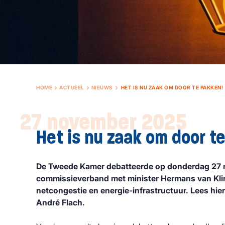
HOME
ACTUEEL
NIEUWS
HET IS NU ZAAK OM DOOR TE PAKKEN!
27 november 2025
Het is nu zaak om door t
De Tweede Kamer debatteerde op donderdag 27 
commissieverband met minister Hermans van Kli
netcongestie en energie-infrastructuur. Lees hie
André Flach.