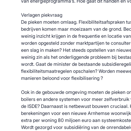
van energieprogramma’s. Hoe gaat dit handen en vo
Verlagen piekvraag
De pieken moeten omlaag. Flexibiliteitsafspraken t
bedrijven komen maar moeizaam van de grond. Bedr
weinig inzicht krijgen in de frequentie en locatie va
worden opgesteld zonder marktpartijen te consulte
een slag in maken? Het steeds opstellen van nieuw
weinig zin als het onderliggende probleem bij bes
wordt. Gaat de minister de bestaande subsidieregel
flexibiliteitsmaatregelen opschalen? Worden meew
manieren beloond voor flexibilisering ?
Ook in de gebouwde omgeving moeten de pieken oml
boilers en andere systemen voor meer zelfverbruik
de ISDE? Daarnaast is netbewust bouwen cruciaal. H
berekeningen voor een nieuwe Arnhemse woonwijk l
extra per woning 80 miljoen euro aan systeemkost
Wordt gezorgd voor subsidiëring van de onrendabel