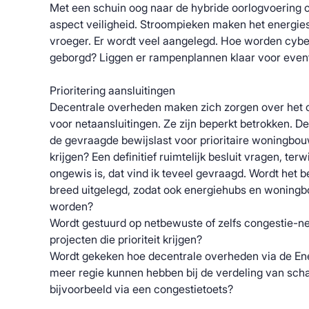
Met een schuin oog naar de hybride oorlogvoering o
aspect veiligheid. Stroompieken maken het energi
vroeger. Er wordt veel aangelegd. Hoe worden cybe
geborgd? Liggen er rampenplannen klaar voor even
Prioritering aansluitingen
Decentrale overheden maken zich zorgen over het o
voor netaansluitingen. Ze zijn beperkt betrokken. De
de gevraagde bewijslast voor prioritaire woningbo
krijgen? Een definitief ruimtelijk besluit vragen, terw
ongewis is, dat vind ik teveel gevraagd. Wordt het b
breed uitgelegd, zodat ook energiehubs en woning
worden?
Wordt gestuurd op netbewuste of zelfs congestie-neu
projecten die prioriteit krijgen?
Wordt gekeken hoe decentrale overheden via de E
meer regie kunnen hebben bij de verdeling van scha
bijvoorbeeld via een congestietoets?