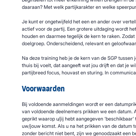
daaraan? Met welk partijkarakter en welke speerpu
Je kunt er ongetwijfeld het een en ander over vertell
actief voor de partij. Een grotere uitdaging wordt he
houden en daarmee tegelijk de kern te raken. Zodat h
doelgroep. Onderscheidend, relevant en geloofwaar
Na deze training heb je de kern van de SGP tussen je
thuis bij voelt, dat aangeeft wat jou drijft en dat je w
partijbreed focus, houvast en sturing. In communicat
Voorwaarden
Bij voldoende aanmeldingen wordt er een datumpri
van voldoende deelnemers prikken we een datum. A
geprikt waarop u/jij hebt aangegeven ‘beschikbaar’ t
uw/jouw komst. Als u na het prikken van de datum t
zonder bericht niet bent, zijn we genoodzaakt een be