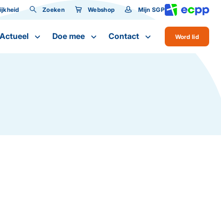
jkheid
Zoeken
Webshop
Mijn SGP
lijkheid
Actueel
Doe mee
Contact
Word lid
te