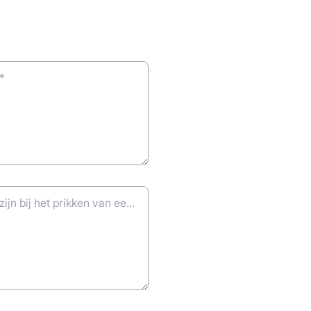
*
Hier kunt u info kwijt die voor ons van belang kan zijn bij het prikken van een datum