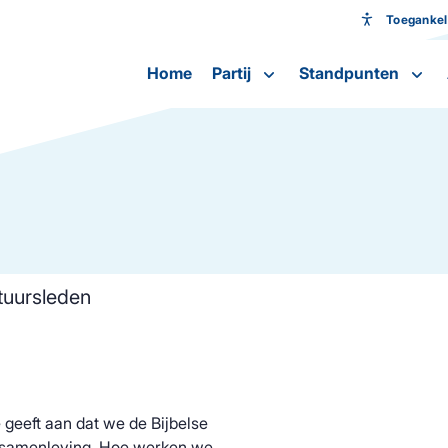
Toegankeli
Toeganke
Home
Partij
Standpunten
Lettergroot
tuursleden
e geeft aan dat we de Bijbelse
e samenleving. Hoe werken we