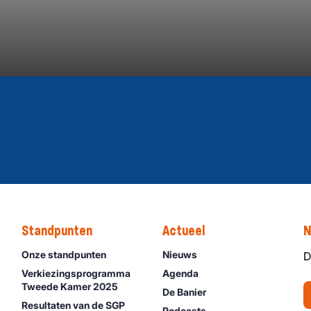
Standpunten
Actueel
N
Onze standpunten
Nieuws
D
Verkiezingsprogramma
Agenda
Tweede Kamer 2025
De Banier
Resultaten van de SGP
Podcasts