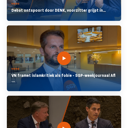
VIDEO
Debat ontspoort door DENK, voorzitter grijpt in…
VIDEO
VN framet islamkritiek als fobie - SGP-weekjournaal Afl
...