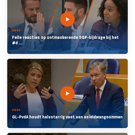
VIDEO
Felle reacties op ontmaskerende SGP-bijdrage bij het
#d ...
VIDEO
GL-PvdA houdt halsstarrig vast aan asieldwangsommen