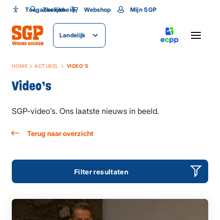
Toegankelijkheid
Toegankelijkheid
Zoeken
Webshop
Mijn SGP
Lettergrootte
Landelijk
SLUITEN
HOME
ACTUEEL
VIDEO’S
Video’s
SGP-video’s. Ons laatste nieuws in beeld.
Terug naar overzicht
Filter resultaten