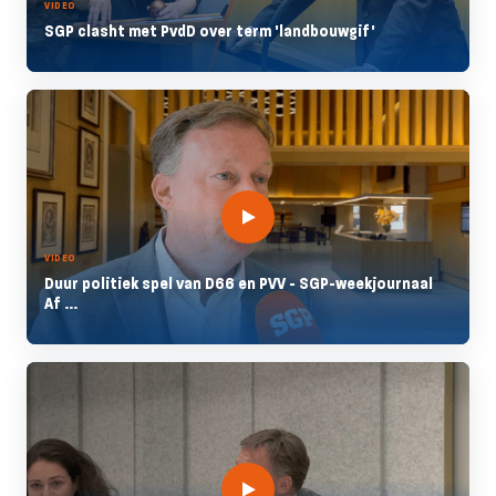
VIDEO
SGP clasht met PvdD over term 'landbouwgif'
VIDEO
Duur politiek spel van D66 en PVV - SGP-weekjournaal
Af ...