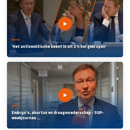
VIDEO
'Het antisemitische beest is uit z'n hol gekropen'
VIDEO
Embryo's, abortus en draagmoederschap - SGP-
weekjournaa ...