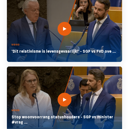
VIDEO
'Dit relativisme is levensgevaarlijk!' - SGP vs FVD ove ...
VIDEO
Stop woonvoorrang statushouders - SGP vs minister
#vrag ...