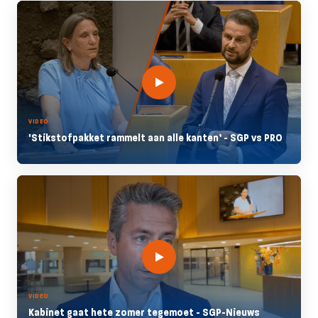
VIDEO
'Stikstofpakket rammelt aan alle kanten’ - SGP vs PRO
VIDEO
Kabinet gaat hete zomer tegemoet - SGP-Nieuws