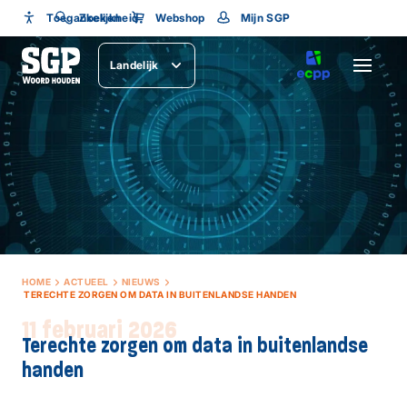
Toegankelijkheid
Toegankelijkheid
Zoeken
Webshop
Mijn SGP
Lettergrootte
Landelijk
SLUITEN
HOME
ACTUEEL
NIEUWS
TERECHTE ZORGEN OM DATA IN BUITENLANDSE HANDEN
11 februari 2026
Terechte zorgen om data in buitenlandse
handen