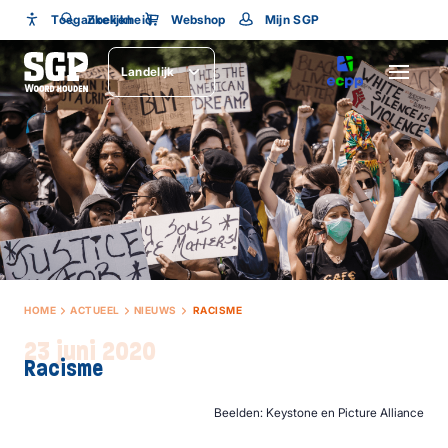
Toegankelijkheid
Toegankelijkheid
Zoeken
Webshop
Mijn SGP
Lettergrootte
Landelijk
SLUITEN
HOME
ACTUEEL
NIEUWS
RACISME
23 juni 2020
Racisme
Beelden: Keystone en Picture Alliance