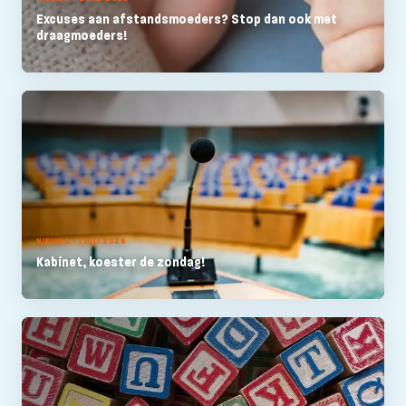
Excuses aan afstandsmoeders? Stop dan ook met
draagmoeders!
NIEUWS - 1 JULI 2026
Kabinet, koester de zondag!