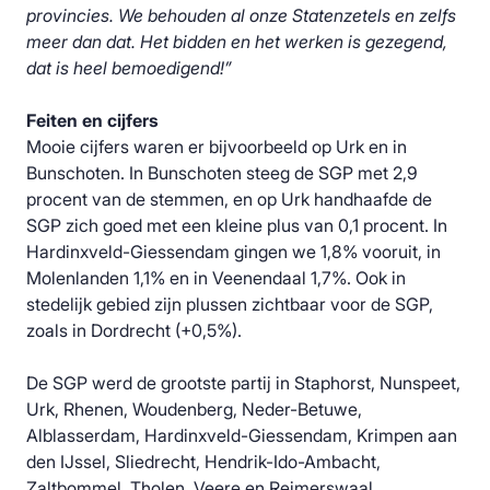
provincies. We behouden al onze Statenzetels en zelfs
meer dan dat. Het bidden en het werken is gezegend,
dat is heel bemoedigend!”
Feiten en cijfers
Mooie cijfers waren er bijvoorbeeld op Urk en in
Bunschoten. In Bunschoten steeg de SGP met 2,9
procent van de stemmen, en op Urk handhaafde de
SGP zich goed met een kleine plus van 0,1 procent. In
Hardinxveld-Giessendam gingen we 1,8% vooruit, in
Molenlanden 1,1% en in Veenendaal 1,7%. Ook in
stedelijk gebied zijn plussen zichtbaar voor de SGP,
zoals in Dordrecht (+0,5%).
De SGP werd de grootste partij in Staphorst, Nunspeet,
Urk, Rhenen, Woudenberg, Neder-Betuwe,
Alblasserdam, Hardinxveld-Giessendam, Krimpen aan
den IJssel, Sliedrecht, Hendrik-Ido-Ambacht,
Zaltbommel, Tholen, Veere en Reimerswaal.