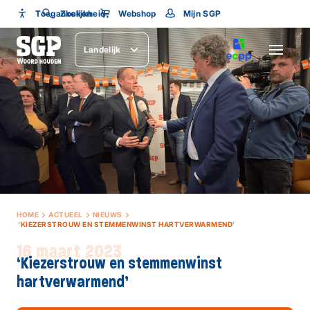
Toegankelijkheid
Toegankelijkheid
Zoeken
Webshop
Mijn SGP
Lettergrootte
Landelijk
SLUITEN
HOME
ACTUEEL
NIEUWS
‘KIEZERSTROUW EN STEMMENWINST HARTVERWARMEND’
16 maart 2023
‘Kiezerstrouw en stemmenwinst
hartverwarmend’