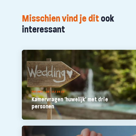
Misschien vind je dit
ook
interessant
NIEUWS - 20 JULI 2026
Kamervragen 'huwelijk' met drie
personen