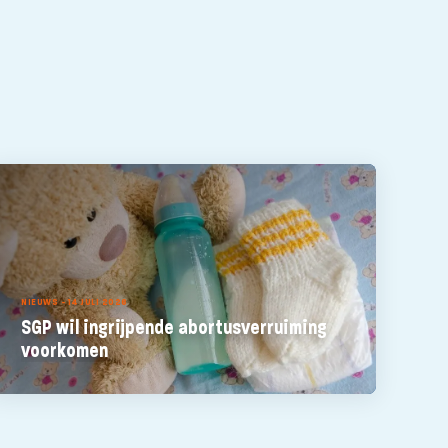
NIEUWS - 14 JULI 2026
SGP wil ingrijpende abortusverruiming
voorkomen