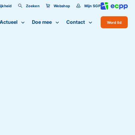
jkheid
Zoeken
Webshop
Mijn SGP
lijkheid
Actueel
Doe mee
Contact
Word lid
te