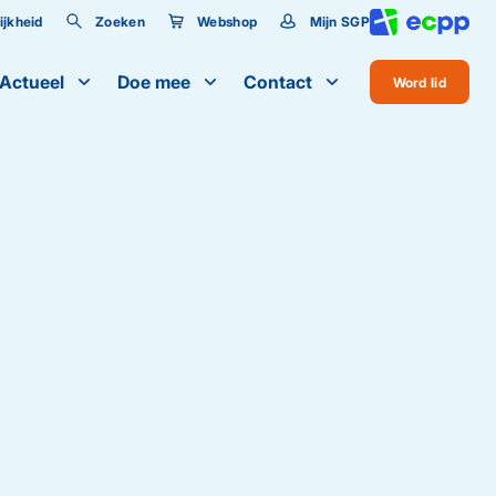
jkheid
Zoeken
Webshop
Mijn SGP
lijkheid
Actueel
Doe mee
Contact
Word lid
te