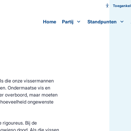
Toegankeli
Toeganke
Home
Partij
Standpunten
Lettergroot
ls die onze vissermannen
ngen. Ondermaatse vis en
er overboord, maar moeten
e hoeveelheid ongewenste
 rigoureus. Bij de
sowieso dood. Als die vissen