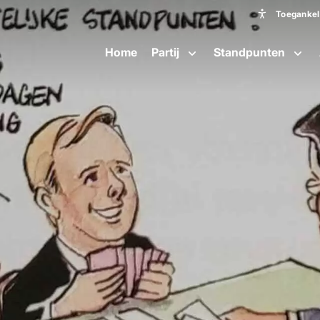
Toegankeli
Toeganke
Home
Partij
Standpunten
Lettergroot