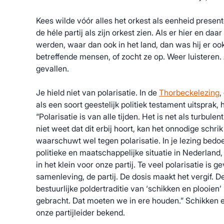
Kees wilde vóór alles het orkest als eenheid prese
de héle partij als zijn orkest zien. Als er hier en da
werden, waar dan ook in het land, dan was hij er ook
betreffende mensen, of zocht ze op. Weer luisteren. A
gevallen.
Je hield niet van polarisatie. In de
Thorbeckelezing
,
als een soort geestelijk politiek testament uitsprak, 
“Polarisatie is van alle tijden. Het is net als turbulent
niet weet dat dit erbij hoort, kan het onnodige schri
waarschuwt wel tegen polarisatie. In je lezing bedoe
politieke en maatschappelijke situatie in Nederland, 
in het klein voor onze partij. Te veel polarisatie is g
samenleving, de partij. De dosis maakt het vergif
bestuurlijke poldertraditie van ‘schikken en plooien’
gebracht. Dat moeten we in ere houden.” Schikken en
onze partijleider bekend.