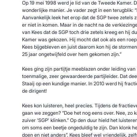
Op 19 mei 1998 werd je lid van de Tweede Kamer. 
wonderlijke manier. Je vader zegt in een terugblik: 
Aanvankelijk leek het erop dat de SGP twee zetels z
er niet in komen. Maar in de nacht na de verkiezing
van Kees dat de SGP toch drie zetels kreeg en hij d
Kamer was gekozen. Hij mocht dat ook als een roepin
Kees bijgebleven en juist daarom kon hij de stormen
25 jaar ongetwijfeld over hem gekomen zijn.”
Kees ging zijn partijtje meeblazen onder leiding van
toenmalige, zeer gewaardeerde partijleider. Dat dee
Staaij op een kundige manier. In 2010 werd hij fractie
de dirigent!
Kees kon luisteren, heel precies. Tijdens de fracti
gaan we zeggen? “Doe het nog eens over. Nee, zo ka
zuiver ‘SGP’ klinken.” Op den duur hield het luisteren
om soms een beetje ongeduldig te zijn. Dan klonk he
doen en niet anders”. Kees bleef wel vriendelijk, zelfs