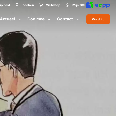
jkheid
Zoeken
Webshop
Mijn SGP
lijkheid
Actueel
Doe mee
Contact
Word lid
te