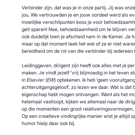
Verbinder zijn, dat was je in onze partij. Jij was on
jou. We vertrouwden je en jouw oordeel werd als eve
moeilijke verschilpunten koos je voor behoedzaamhei
geit sparen! Nee, behoedzaamheid om te blijven ve
ook duidelijk toen je afscheid nam in de Kamer. Je h
maar op dat moment leek het wel of ze er niet ware
bereidheid om de rol van die verbinder bij iedereen t
Leidinggeven, dirigent zijn heeft ook alles met je per
maken. Je vindt jezelf ‘vrij blijmoedig in het leven sta
in
Elsevier
(
EW
) optekenen. Ik heb ‘geen vooruitgan
achteruitgangsgeloof’, zo lezen we daar. Wat is dat be
eigenschap hebt mogen ontvangen. Want als het moe
helemaal vastloopt, kijken we allemaal naar de dirig
op die momenten een groot relativeringsvermogen, zo
Op een creatieve vindingrijke manier wist je altijd 
humor hielp daar ook bij.