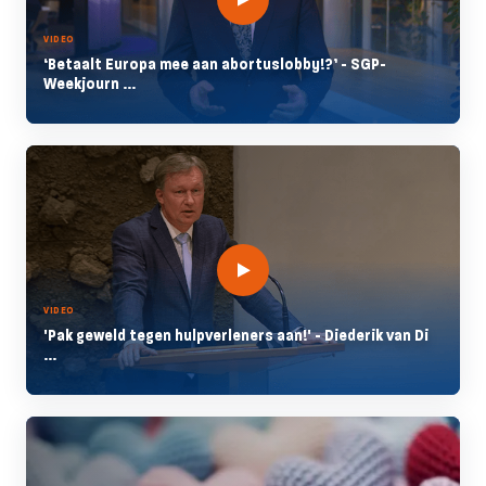
VIDEO
‘Betaalt Europa mee aan abortuslobby!?’ - SGP-
Weekjourn ...
VIDEO
'Pak geweld tegen hulpverleners aan!' - Diederik van Di
...