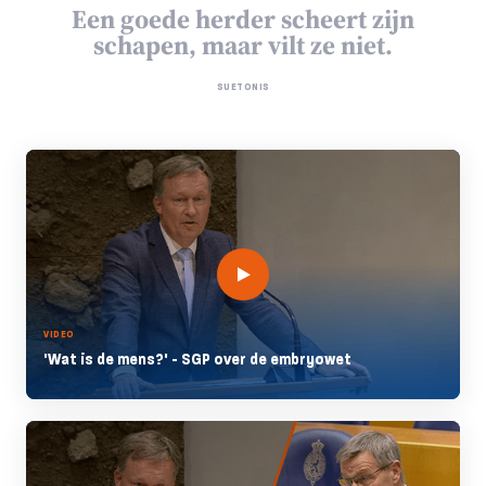
Een goede herder scheert zijn
schapen, maar vilt ze niet.
SUETONIS
VIDEO
'Wat is de mens?' - SGP over de embryowet