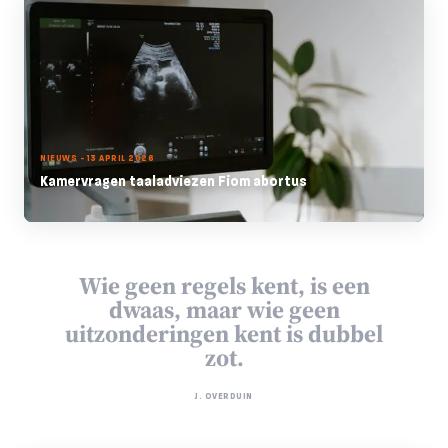
NIEUWS - 13 APRIL 2026
Kamervragen taaladviezen Fiom abortus
Wie geen regels kent, is een
dwaas, maar wie geen
uitzonderingen kent is dubbel
zot.
J. OVERDUIN