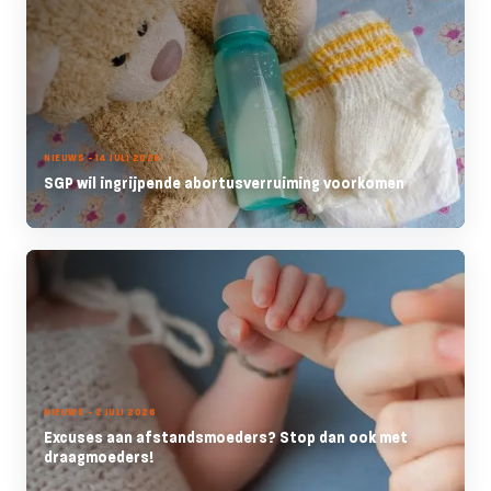
NIEUWS - 14 JULI 2026
SGP wil ingrijpende abortusverruiming voorkomen
NIEUWS - 2 JULI 2026
Excuses aan afstandsmoeders? Stop dan ook met
draagmoeders!