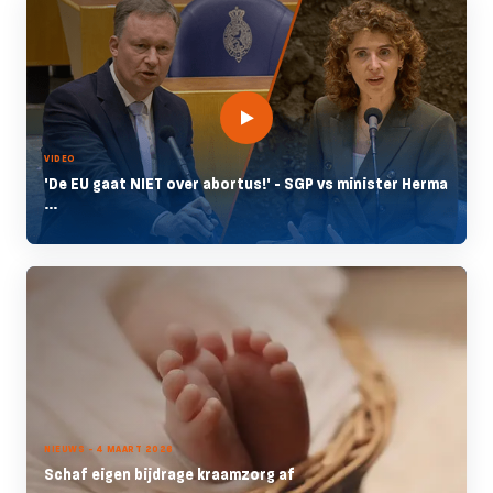
VIDEO
'De EU gaat NIET over abortus!' - SGP vs minister Herma
...
NIEUWS - 4 MAART 2026
Schaf eigen bijdrage kraamzorg af