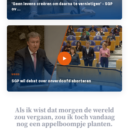
'Geen levens creëren om daarna te vernietigen' - SGP
ov ...
VIDEO
SGP wil debat over onverdoofd aborteren
Als ik wist dat morgen de wereld
zou vergaan, zou ik toch vandaag
nog een appelboompje planten.