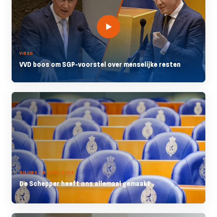
VIDEO
VVD boos om SGP-voorstel over menselijke resten
NIEUWS - 15 APRIL 2026
De Schepper heeft ons allemaal gemaakt