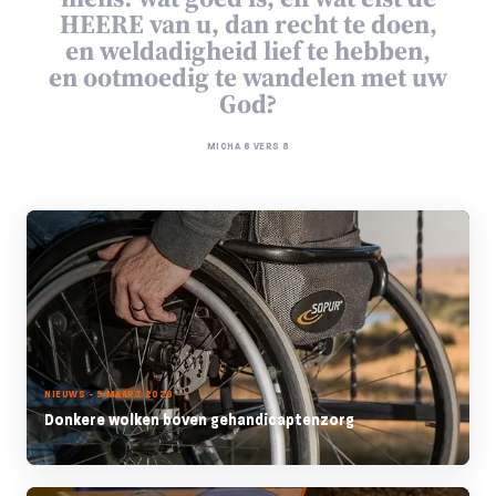
HEERE van u, dan recht te doen,
en weldadigheid lief te hebben,
en ootmoedig te wandelen met uw
God?
MICHA 6 VERS 8
NIEUWS - 9 MAART 2026
Donkere wolken boven gehandicaptenzorg