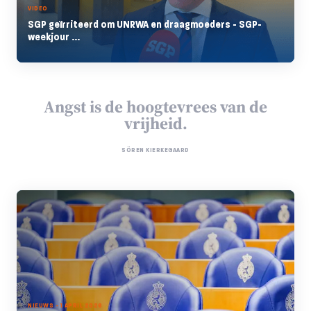
VIDEO
SGP geïrriteerd om UNRWA en draagmoeders - SGP-
weekjour ...
Angst is de hoogtevrees van de
vrijheid.
SÖREN KIERKEGAARD
NIEUWS - 1 APRIL 2026