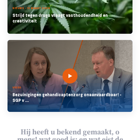
NIEUWS - 12 MAART 2026
Strijd tegen drugs vraagt vasthoudendheid en
creativiteit
VIDEO
Bezuinigingen gehandicaptenzorg onaanvaardbaar! -
SGP v ...
Hij heeft u bekend gemaakt, o
mens! wat goed is; en wat eist de