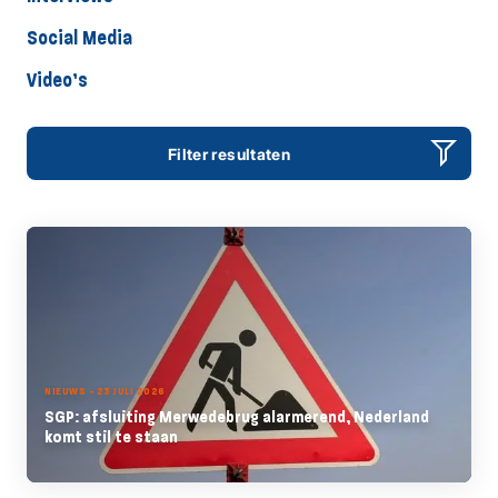
Social Media
Video’s
Filter resultaten
NIEUWS - 23 JULI 2026
SGP: afsluiting Merwedebrug alarmerend, Nederland
komt stil te staan